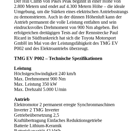
Der Hill Climb von Pikes Peak beginnt in einer Höhe von
2.800 Metern und endet auf 4.300 Metern Höhe – die ideale
Umgebung, um die Stärken eines elektrischen Antriebsstrangs
zu demonstrieren. Auch in der dünnen Höhenluft kann der
Antrieb permanent die volle Leistung entfalten und sein
eindrucksvolles Drehmoment von 900 Nm abgeben. Bei
erfolgreichen dreitägigen Tests auf der Rennstrecke Paul
Ricard in Südfrankreich hat sich die Toyota Motorsport
GmbH im Mai von der Leistungsfähigkeit des TMG EV
P002 und des Elektroantriebs überzeugt.
TMG EV P002 – Technische Spezifikationen
Leistung
Höchstgeschwindigkeit 240 km/h
Max. Drehmoment 900 Nm
Max. Leistung 350 kW
Max. Drehzahl 5.000 U/min
Antrieb
Elektromotor 2 permanent erregte Synchronmaschinen
Inverter 2 TMG Inverter
Getriebeübersetzung 2,5
Kraftübertragung Einfaches Reduktionsgetriebe
Batterie Lithium-Keramik
Batteriekapazität 42 kWh