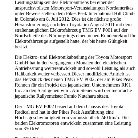
Leistungsfähigkeit des Elektroantriebs bei einer der
anspruchsvollsten Motorsport-Veranstaltungen Nordamerikas
unter Beweis stellen: dem Pikes Peak International Hill Climb
in Colorado am 8. Juli 2012. Dies ist die nächste große
Herausforderung, nachdem Toyota im August 2011 mit dem
straßentauglichen Elektrofahrzeug TMG EV P001 auf der
Nordschleife des Nürburgrings einen neuen Rundenrekord für
Elektrofahrzeuge aufgestellt hatte, der bis heute Gültigkeit
besitzt.
Die Elektro- und Elektronikabteilung der Toyota Motorsport
GmbH hat in den vergangenen Monaten den elektrischen
Antriebsstrang weiterentwickelt und sowohl Leistung als auch
Haltbarkeit weiter verbessert.Dieser modifizierte Antrieb ist
das Herzstück des neuen TMG EV P002, der am Pikes Peak
Rennen für ein Projekt des japanischen Unternehmens RK1
Inc. an den Start gehen wird. Am Steuer wird der mehrfache
japanische Rallyemeister Fumio Nutahara sitzen.
Der TMG EV P002 basiert auf dem Chassis des Toyota
Radical und hat in der Pikes Peak Ausführung eine
Höchstgeschwindigkeit von voraussichtlich 240 km/h. Die
beiden Elektromotoren entwickeln zusammen eine Leistung
von 350 kW.