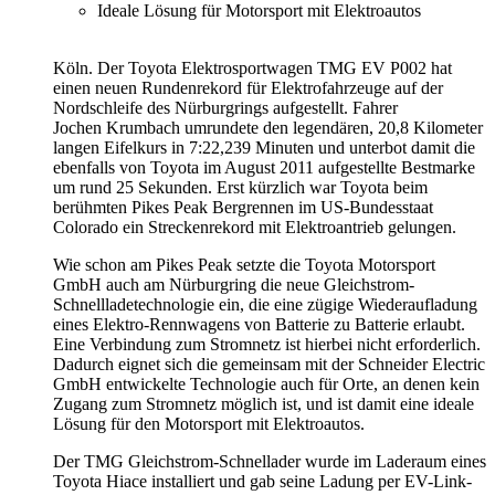
Ideale Lösung für Motorsport mit Elektroautos
Köln. Der Toyota Elektrosportwagen TMG EV P002 hat
einen neuen Rundenrekord für Elektrofahrzeuge auf der
Nordschleife des Nürburgrings aufgestellt. Fahrer
Jochen Krumbach umrundete den legendären, 20,8 Kilometer
langen Eifelkurs in 7:22,239 Minuten und unterbot damit die
ebenfalls von Toyota im August 2011 aufgestellte Bestmarke
um rund 25 Sekunden. Erst kürzlich war Toyota beim
berühmten Pikes Peak Bergrennen im US-Bundesstaat
Colorado ein Streckenrekord mit Elektroantrieb gelungen.
Wie schon am Pikes Peak setzte die Toyota Motorsport
GmbH auch am Nürburgring die neue Gleichstrom-
Schnellladetechnologie ein, die eine zügige Wiederaufladung
eines Elektro-Rennwagens von Batterie zu Batterie erlaubt.
Eine Verbindung zum Stromnetz ist hierbei nicht erforderlich.
Dadurch eignet sich die gemeinsam mit der Schneider Electric
GmbH entwickelte Technologie auch für Orte, an denen kein
Zugang zum Stromnetz möglich ist, und ist damit eine ideale
Lösung für den Motorsport mit Elektroautos.
Der TMG Gleichstrom-Schnellader wurde im Laderaum eines
Toyota Hiace installiert und gab seine Ladung per EV-Link-