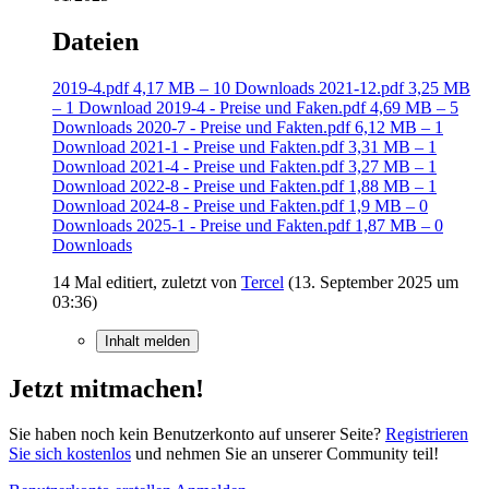
Dateien
2019-4.pdf
4,17 MB – 10 Downloads
2021-12.pdf
3,25 MB
– 1 Download
2019-4 - Preise und Faken.pdf
4,69 MB – 5
Downloads
2020-7 - Preise und Fakten.pdf
6,12 MB – 1
Download
2021-1 - Preise und Fakten.pdf
3,31 MB – 1
Download
2021-4 - Preise und Fakten.pdf
3,27 MB – 1
Download
2022-8 - Preise und Fakten.pdf
1,88 MB – 1
Download
2024-8 - Preise und Fakten.pdf
1,9 MB – 0
Downloads
2025-1 - Preise und Fakten.pdf
1,87 MB – 0
Downloads
14 Mal editiert, zuletzt von
Tercel
(
13. September 2025 um
03:36
)
Inhalt melden
Jetzt mitmachen!
Sie haben noch kein Benutzerkonto auf unserer Seite?
Registrieren
Sie sich kostenlos
und nehmen Sie an unserer Community teil!