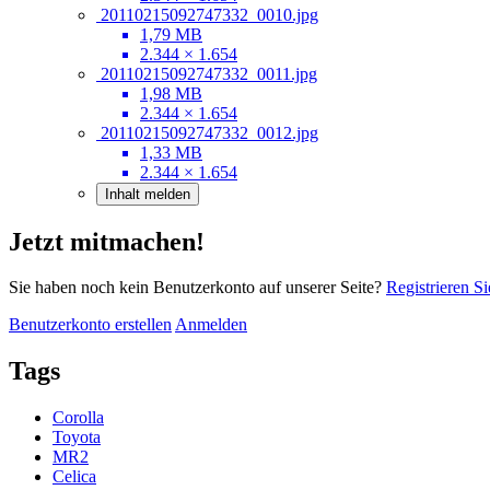
20110215092747332_0010.jpg
1,79 MB
2.344 × 1.654
20110215092747332_0011.jpg
1,98 MB
2.344 × 1.654
20110215092747332_0012.jpg
1,33 MB
2.344 × 1.654
Inhalt melden
Jetzt mitmachen!
Sie haben noch kein Benutzerkonto auf unserer Seite?
Registrieren Si
Benutzerkonto erstellen
Anmelden
Tags
Corolla
Toyota
MR2
Celica