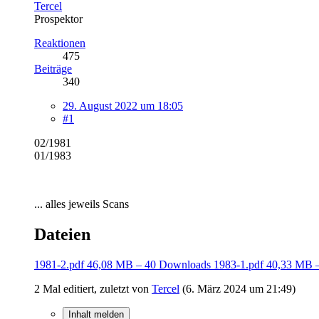
Tercel
Prospektor
Reaktionen
475
Beiträge
340
29. August 2022 um 18:05
#1
02/1981
01/1983
... alles jeweils Scans
Dateien
1981-2.pdf
46,08 MB – 40 Downloads
1983-1.pdf
40,33 MB 
2 Mal editiert, zuletzt von
Tercel
(
6. März 2024 um 21:49
)
Inhalt melden