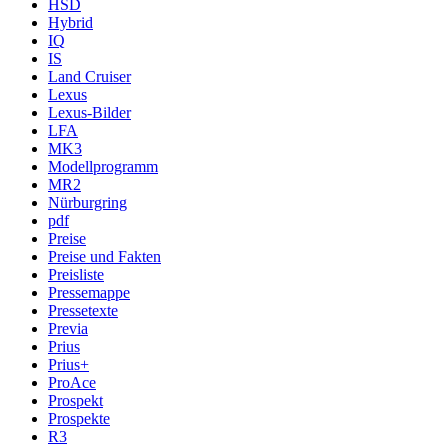
HSD
Hybrid
IQ
IS
Land Cruiser
Lexus
Lexus-Bilder
LFA
MK3
Modellprogramm
MR2
Nürburgring
pdf
Preise
Preise und Fakten
Preisliste
Pressemappe
Pressetexte
Previa
Prius
Prius+
ProAce
Prospekt
Prospekte
R3