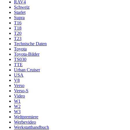
RAV4
Schweiz
Starlet
Supra
T16
T18
T20
T23
Technische Daten
Toyota
Toyota-Bilder
TS030
TTE
Urban Cruiser
USA
V8
Verso
Verso-S
Video
W1
W2
W3
Weltpremiere
Werbevideo
Werkstatthandbuch