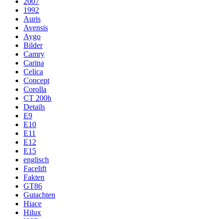
2007
1992
Auris
Avensis
Aygo
Bilder
Camry
Carina
Celica
Concept
Corolla
CT 200h
Details
E9
E10
E11
E12
E15
englisch
Facelift
Fakten
GT86
Gutachten
Hiace
Hilux