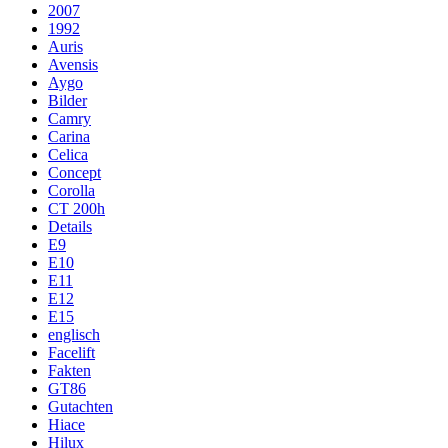
2007
1992
Auris
Avensis
Aygo
Bilder
Camry
Carina
Celica
Concept
Corolla
CT 200h
Details
E9
E10
E11
E12
E15
englisch
Facelift
Fakten
GT86
Gutachten
Hiace
Hilux