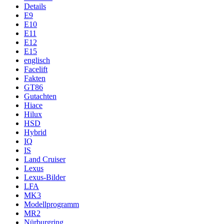
Details
E9
E10
E11
E12
E15
englisch
Facelift
Fakten
GT86
Gutachten
Hiace
Hilux
HSD
Hybrid
IQ
IS
Land Cruiser
Lexus
Lexus-Bilder
LFA
MK3
Modellprogramm
MR2
Nürburgring