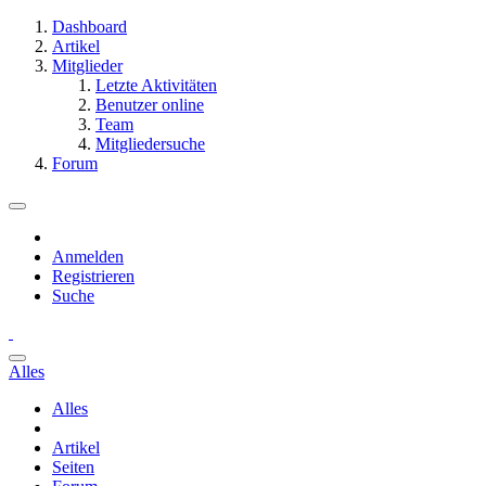
Dashboard
Artikel
Mitglieder
Letzte Aktivitäten
Benutzer online
Team
Mitgliedersuche
Forum
Anmelden
Registrieren
Suche
Alles
Alles
Artikel
Seiten