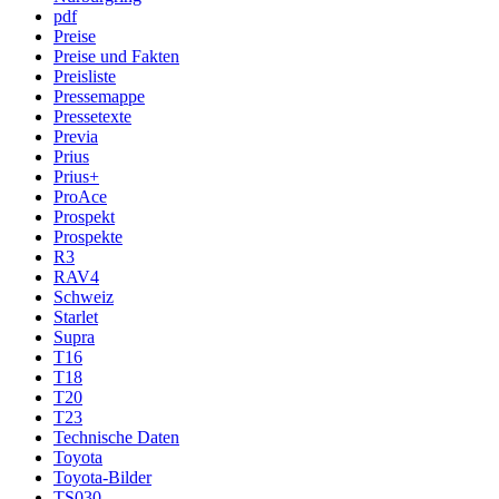
pdf
Preise
Preise und Fakten
Preisliste
Pressemappe
Pressetexte
Previa
Prius
Prius+
ProAce
Prospekt
Prospekte
R3
RAV4
Schweiz
Starlet
Supra
T16
T18
T20
T23
Technische Daten
Toyota
Toyota-Bilder
TS030