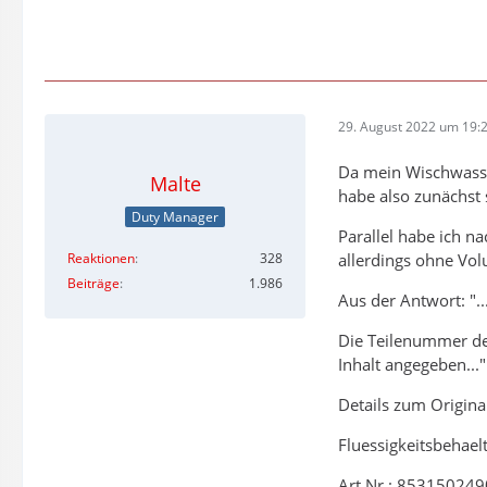
29. August 2022 um 19:
Da mein Wischwasser
Malte
habe also zunächst s
Duty Manager
Parallel habe ich 
Reaktionen
328
allerdings ohne Vo
Beiträge
1.986
Aus der Antwort: "..
Die Teilenummer des
Inhalt angegeben..."
Details zum Original
Fluessigkeitsbehael
Art.Nr.: 853150249