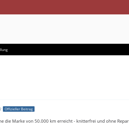
llung
2
Offizieller Beitrag
e die Marke von 50.000 km erreicht - knitterfrei und ohne Repa