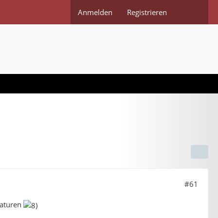
Anmelden
Registrieren
#61
raturen