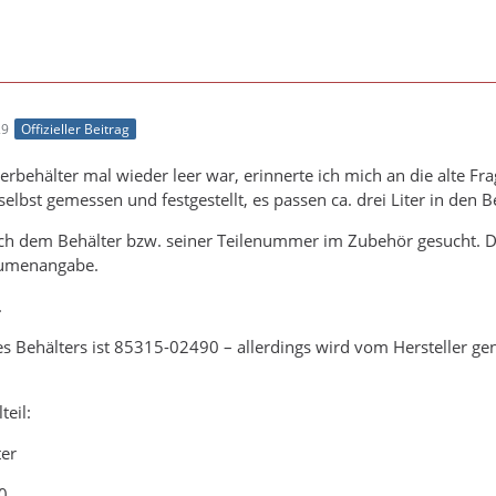
29
Offizieller Beitrag
behälter mal wieder leer war, erinnerte ich mich an die alte Fra
elbst gemessen und festgestellt, es passen ca. drei Liter in den B
nach dem Behälter bzw. seiner Teilenummer im Zubehör gesucht. 
lumenangabe.
.
 Behälters ist 85315-02490 – allerdings wird vom Hersteller gen
teil:
ter
0