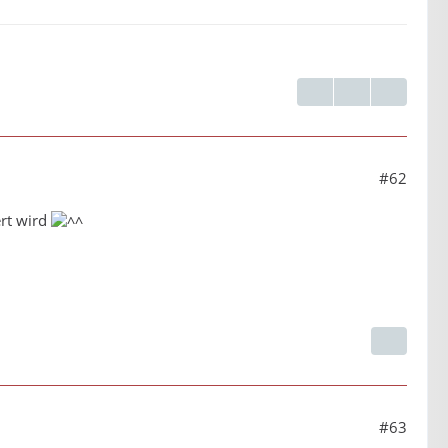
#62
ert wird
#63