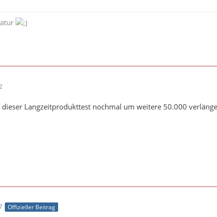
natur
2
ob dieser Langzeitprodukttest nochmal um weitere 50.000 verläng
7
Offizieller Beitrag