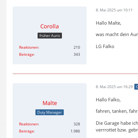
8. Mai 2025 um 10:11
Hallo Malte,
Corolla
was macht dein Auri
früher Auris
LG Falko
Reaktionen
210
Beiträge
343
8. Mai 2025 um 16:29
O
Hallo Falko,
Malte
fahren, tanken, fah
Duty Manager
Die Garage habe ic
Reaktionen
328
verrrottet bzw. geb
Beiträge
1.986