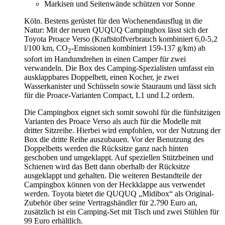
Markisen und Seitenwände schützen vor Sonne
Köln. Bestens gerüstet für den Wochenendausflug in die
Natur: Mit der neuen QUQUQ Campingbox lässt sich der
Toyota Proace Verso (Kraftstoffverbrauch kombiniert 6,0-5,2
l/100 km, CO
-Emissionen kombiniert 159-137 g/km) ab
2
sofort im Handumdrehen in einen Camper für zwei
verwandeln. Die Box des Camping-Spezialisten umfasst ein
ausklappbares Doppelbett, einen Kocher, je zwei
Wasserkanister und Schüsseln sowie Stauraum und lässt sich
für die Proace-Varianten Compact, L1 und L2 ordern.
Die Campingbox eignet sich somit sowohl für die fünfsitzigen
Varianten des Proace Verso als auch für die Modelle mit
dritter Sitzreihe. Hierbei wird empfohlen, vor der Nutzung der
Box die dritte Reihe auszubauen. Vor der Benutzung des
Doppelbetts werden die Rücksitze ganz nach hinten
geschoben und umgeklappt. Auf speziellen Stützbeinen und
Schienen wird das Bett dann oberhalb der Rücksitze
ausgeklappt und gehalten. Die weiteren Bestandteile der
Campingbox können von der Heckklappe aus verwendet
werden. Toyota bietet die QUQUQ „Midibox“ als Original-
Zubehör über seine Vertragshändler für 2.790 Euro an,
zusätzlich ist ein Camping-Set mit Tisch und zwei Stühlen für
99 Euro erhältlich.