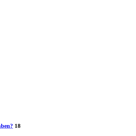
aben?
18